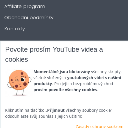
Affiliate program
Obchodní podmínky
Kontakty
DALŠÍ SLUŽBY
Povolte prosím YouTube videa a
cookies
Zábava na Vaši akci
Momentálně jsou blokovány
všechny skripty,
Půjčovna
včetně vložených
youtubových videí s našimi
produkty
. Pro jejich bezproblémový chod
Promotéři
prosím povolte všechny cookies
.
Kurzy a setkání
Velkoobchod
Kliknutím na tlačítko „
Přijmout
všechny soubory cookie"
odsouhlaste svůj souhlas s jejich užitím:
Nabídka práce
Zásady ochrany soukromí