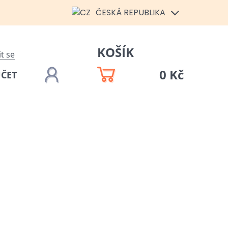
ČESKÁ REPUBLIKA
KOŠÍK
it se
0 Kč
ÚČET