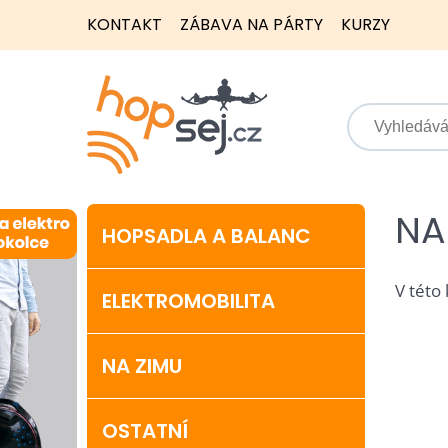
KONTAKT
ZÁBAVA NA PÁRTY
KURZY
NA
HOPSADLA A BALANC
V této
ELEKTROMOBILITA
NA ZIMU
OSTATNÍ