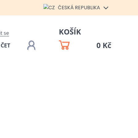
ČESKÁ REPUBLIKA
KOŠÍK
it se
0 Kč
ÚČET