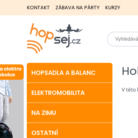
KONTAKT
ZÁBAVA NA PÁRTY
KURZY
Ho
HOPSADLA A BALANC
V této
ELEKTROMOBILITA
NA ZIMU
OSTATNÍ