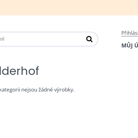
Přihlás
MŮJ 
lderhof
 kategorii nejsou žádné výrobky.