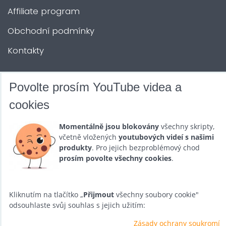
Affiliate program
Obchodní podmínky
Kontakty
DALŠÍ SLUŽBY
Povolte prosím YouTube videa a
cookies
Zábava na Vaši akci
Momentálně jsou blokovány
všechny skripty,
Půjčovna
včetně vložených
youtubových videí s našimi
produkty
. Pro jejich bezproblémový chod
Promotéři
prosím povolte všechny cookies
.
Kurzy a setkání
Velkoobchod
Kliknutím na tlačítko „
Přijmout
všechny soubory cookie"
odsouhlaste svůj souhlas s jejich užitím:
Nabídka práce
Zásady ochrany soukromí