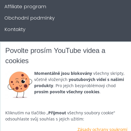
Affiliate program
Obchodní podmínky
Kontakty
DALŠÍ SLUŽBY
Povolte prosím YouTube videa a
cookies
Zábava na Vaši akci
Momentálně jsou blokovány
všechny skripty,
Půjčovna
včetně vložených
youtubových videí s našimi
produkty
. Pro jejich bezproblémový chod
Promotéři
prosím povolte všechny cookies
.
Kurzy a setkání
Velkoobchod
Kliknutím na tlačítko „
Přijmout
všechny soubory cookie"
odsouhlaste svůj souhlas s jejich užitím:
Nabídka práce
Zásady ochrany soukromí