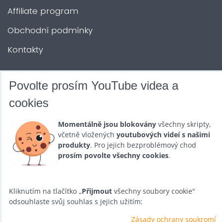
Affiliate program
Obchodní podmínky
Kontakty
DALŠÍ SLUŽBY
Povolte prosím YouTube videa a
cookies
Zábava na Vaši akci
Momentálně jsou blokovány
všechny skripty,
Půjčovna
včetně vložených
youtubových videí s našimi
produkty
. Pro jejich bezproblémový chod
Promotéři
prosím povolte všechny cookies
.
Kurzy a setkání
Velkoobchod
Kliknutím na tlačítko „
Přijmout
všechny soubory cookie"
odsouhlaste svůj souhlas s jejich užitím:
Nabídka práce
Zásady ochrany soukromí