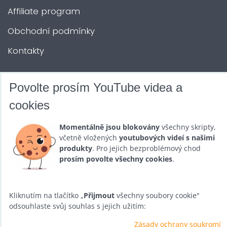
Affiliate program
Obchodní podmínky
Kontakty
DALŠÍ SLUŽBY
Povolte prosím YouTube videa a
cookies
Zábava na Vaši akci
Momentálně jsou blokovány
všechny skripty,
Půjčovna
včetně vložených
youtubových videí s našimi
produkty
. Pro jejich bezproblémový chod
Promotéři
prosím povolte všechny cookies
.
Kurzy a setkání
Velkoobchod
Kliknutím na tlačítko „
Přijmout
všechny soubory cookie"
odsouhlaste svůj souhlas s jejich užitím:
Nabídka práce
Zásady ochrany soukromí