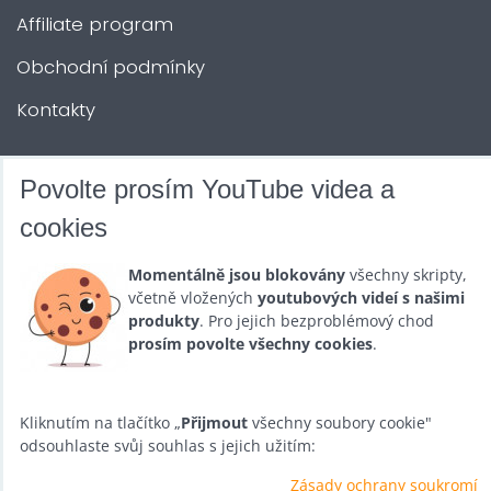
Affiliate program
Obchodní podmínky
Kontakty
DALŠÍ SLUŽBY
Povolte prosím YouTube videa a
cookies
Zábava na Vaši akci
Momentálně jsou blokovány
všechny skripty,
Půjčovna
včetně vložených
youtubových videí s našimi
produkty
. Pro jejich bezproblémový chod
Promotéři
prosím povolte všechny cookies
.
Kurzy a setkání
Velkoobchod
Kliknutím na tlačítko „
Přijmout
všechny soubory cookie"
odsouhlaste svůj souhlas s jejich užitím:
Nabídka práce
Zásady ochrany soukromí