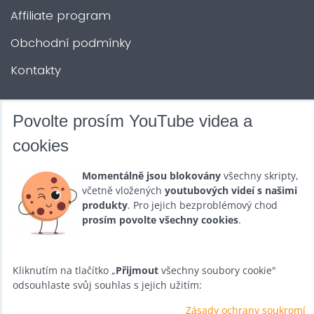
Affiliate program
Obchodní podmínky
Kontakty
DALŠÍ SLUŽBY
Povolte prosím YouTube videa a
cookies
Zábava na Vaši akci
Momentálně jsou blokovány
všechny skripty,
Půjčovna
včetně vložených
youtubových videí s našimi
produkty
. Pro jejich bezproblémový chod
Promotéři
prosím povolte všechny cookies
.
Kurzy a setkání
Velkoobchod
Kliknutím na tlačítko „
Přijmout
všechny soubory cookie"
odsouhlaste svůj souhlas s jejich užitím:
Nabídka práce
Zásady ochrany soukromí