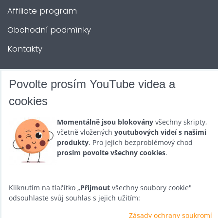
Affiliate program
Obchodní podmínky
Kontakty
DALŠÍ SLUŽBY
Povolte prosím YouTube videa a
cookies
Zábava na Vaši akci
Momentálně jsou blokovány
všechny skripty,
Půjčovna
včetně vložených
youtubových videí s našimi
produkty
. Pro jejich bezproblémový chod
Promotéři
prosím povolte všechny cookies
.
Kurzy a setkání
Velkoobchod
Kliknutím na tlačítko „
Přijmout
všechny soubory cookie"
odsouhlaste svůj souhlas s jejich užitím:
Nabídka práce
Zásady ochrany soukromí