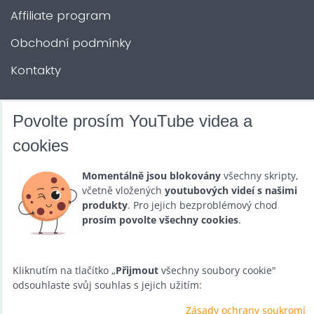
Affiliate program
Obchodní podmínky
Kontakty
DALŠÍ SLUŽBY
Povolte prosím YouTube videa a
cookies
Zábava na Vaši akci
Momentálně jsou blokovány
všechny skripty,
Půjčovna
včetně vložených
youtubových videí s našimi
produkty
. Pro jejich bezproblémový chod
Promotéři
prosím povolte všechny cookies
.
Kurzy a setkání
Velkoobchod
Kliknutím na tlačítko „
Přijmout
všechny soubory cookie"
odsouhlaste svůj souhlas s jejich užitím:
Nabídka práce
Zásady ochrany soukromí