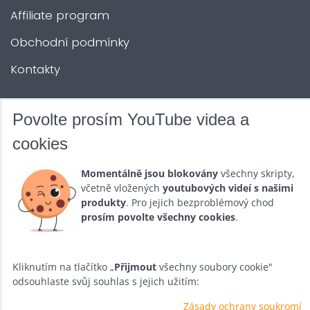
Affiliate program
Obchodní podmínky
Kontakty
DALŠÍ SLUŽBY
Povolte prosím YouTube videa a
cookies
Zábava na Vaši akci
Momentálně jsou blokovány
všechny skripty,
Půjčovna
včetně vložených
youtubových videí s našimi
produkty
. Pro jejich bezproblémový chod
Promotéři
prosím povolte všechny cookies
.
Kurzy a setkání
Velkoobchod
Kliknutím na tlačítko „
Přijmout
všechny soubory cookie"
odsouhlaste svůj souhlas s jejich užitím:
Nabídka práce
Zásady ochrany soukromí