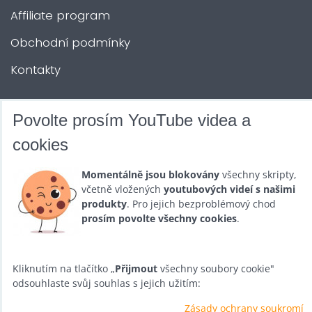
Affiliate program
Obchodní podmínky
Kontakty
DALŠÍ SLUŽBY
Povolte prosím YouTube videa a
cookies
Zábava na Vaši akci
Momentálně jsou blokovány
všechny skripty,
Půjčovna
včetně vložených
youtubových videí s našimi
produkty
. Pro jejich bezproblémový chod
Promotéři
prosím povolte všechny cookies
.
Kurzy a setkání
Velkoobchod
Kliknutím na tlačítko „
Přijmout
všechny soubory cookie"
odsouhlaste svůj souhlas s jejich užitím:
Nabídka práce
Zásady ochrany soukromí