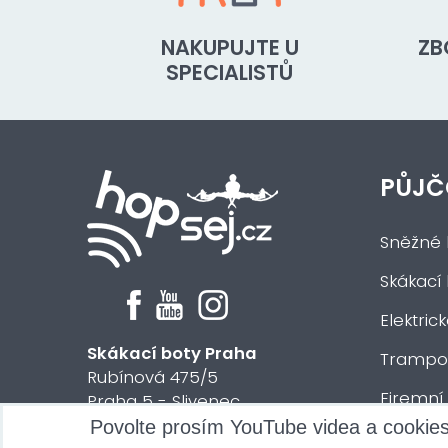
NAKUPUJTE U
ZB
SPECIALISTŮ
PŮJČ
Sněžné 
Skákací
Elektric
Skákací boty Praha
Trampol
Rubínová 475/5
Firemní
Praha 5 - Slivenec
Povolte prosím YouTube videa a cookie
Půjčení 
© 2024 HOPsej.cz