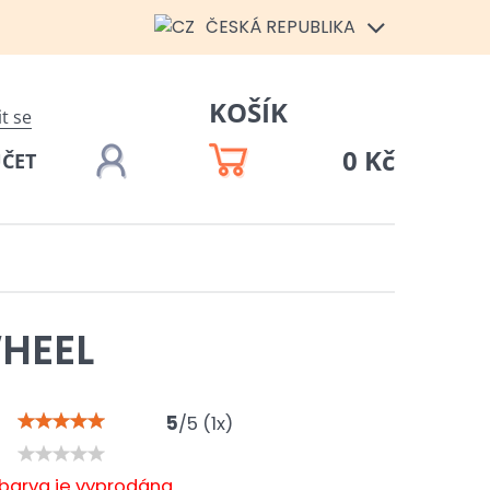
ČESKÁ REPUBLIKA
KOŠÍK
it se
0 Kč
ÚČET
HEEL
5
/
5
(
1
x)
/barva je vyprodána