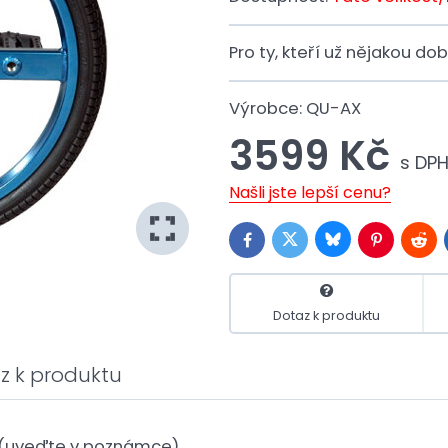
Pro ty, kteří už nějakou do
Výrobce:
QU-AX
3599 Kč
s DP
Našli jste lepší cenu?
Bluesky
Twitter
Facebook
Pinterest
Redd
Dotaz k produktu
z k produktu
ů (uveďte v poznámce)