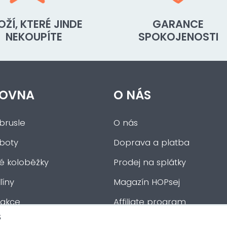
OŽÍ, KTERÉ JINDE
GARANCE
NEKOUPÍTE
SPOKOJENOSTI
OVNA
O NÁS
brusle
O nás
 boty
Doprava a platba
ké koloběžky
Prodej na splátky
íny
Magazín HOPsej
 akce
Affiliate program
s
auta
Obchodní podmínky