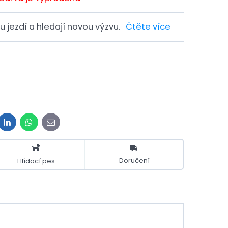
bu jezdí a hledají novou výzvu.
Čtěte více
H
it
LinkedIn
WhatsApp
E-
mail
Doručení
Hlídací pes