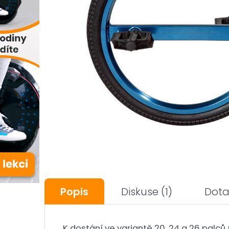
Popis
Diskuse
(1)
Dota
K dostání ve variantě 20, 24 a 26 palc