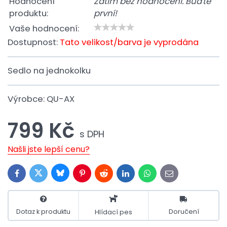
Hodnocení
Zatím bez hodnocení. Buďte
produktu:
první!
Vaše hodnocení:
Dostupnost:
Tato velikost/barva je vyprodána
Sedlo na jednokolku
Výrobce:
QU-AX
799 Kč
s DPH
Našli jste lepší cenu?
Bluesky
Twitter
Facebook
Pinterest
Reddit
LinkedIn
WhatsApp
E-
mail
Dotaz k produktu
Doručení
Hlídací pes