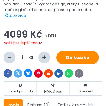
nabídky – stačí si vybrat design, který ti sedne, a
máš originální balanc set přesně podle sebe.
Čtěte více
4099 Kč
s DPH
Našli jste lepší cenu?
ks
Do košíku
Bluesky
Twitter
Facebook
Pinterest
Reddit
LinkedIn
WhatsApp
E-
mail
Dotaz k produktu
Doručení
Hlídací pes
Popis
Diskuse
(0)
Dotaz k produktu