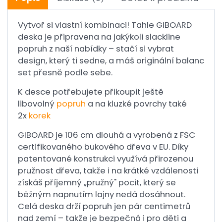
Vytvoř si vlastní kombinaci! Tahle GIBOARD
deska je připravena na jakýkoli slackline
popruh z naší nabídky – stačí si vybrat
design, který ti sedne, a máš originální balanc
set přesně podle sebe.
K desce potřebujete přikoupit ještě
libovolný
popruh
a na kluzké povrchy také
2x
korek
GIBOARD je 106 cm dlouhá a vyrobená z FSC
certifikovaného bukového dřeva v EU. Díky
patentované konstrukci využívá přirozenou
pružnost dřeva, takže i na krátké vzdálenosti
získáš příjemný „pružný" pocit, který se
běžným napnutím lajny nedá dosáhnout.
Celá deska drží popruh jen pár centimetrů
nad zemí – takže je bezpečná i pro děti a