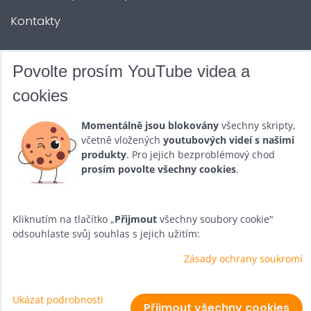
Kontakty
DALŠÍ SLUŽBY
Povolte prosím YouTube videa a
cookies
Zábava na Vaši akci
Momentálně jsou blokovány
všechny skripty,
Půjčovna
včetně vložených
youtubových videí s našimi
produkty
. Pro jejich bezproblémový chod
Promotéři
prosím povolte všechny cookies
.
Kurzy a setkání
Velkoobchod
Kliknutím na tlačítko „
Přijmout
všechny soubory cookie"
odsouhlaste svůj souhlas s jejich užitím:
Nabídka práce
Zásady ochrany soukromí
Ukázat podrobnosti
Předvolby soukromí
Zásady ochrany soukromí
Přijmout všechny cookies