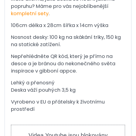
popruhu? Máme pro vás nejoblíbenější
kompletní sety
.
106cm délka x 28cm šířka x 14cm výška
Nosnost desky: 100 kg na skákání triky, 150 kg
na statické zatížení.
Nepřehlédněte QR kód, který je přímo na
desce a je bránou do nekonečného světa
inspirace v gibboní appce.
Lehký a přenosný
Deska váží pouhých 3,5 kg
Vyrobeno v EU a přátelsky k životnímu
prostředí
Videa Youtube jsou blokovány