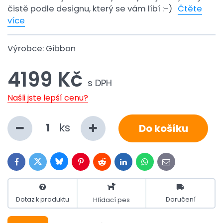
čistě podle designu, který se vám líbí :-)
Čtěte
více
Výrobce:
Gibbon
4199 Kč
s DPH
Našli jste lepší cenu?
ks
Do košíku
Bluesky
Twitter
Facebook
Pinterest
Reddit
LinkedIn
WhatsApp
E-
mail
Dotaz k produktu
Doručení
Hlídací pes