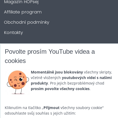
Magazín HOPsej
Affiliate program
Obchodní podmínky
Kontakty
DALŠÍ SLUŽBY
Povolte prosím YouTube videa a
cookies
Zábava na Vaši akci
Momentálně jsou blokovány
všechny skripty,
Půjčovna
včetně vložených
youtubových videí s našimi
produkty
. Pro jejich bezproblémový chod
Promotéři
prosím povolte všechny cookies
.
Kurzy a setkání
Velkoobchod
Kliknutím na tlačítko „
Přijmout
všechny soubory cookie"
odsouhlaste svůj souhlas s jejich užitím:
Nabídka práce