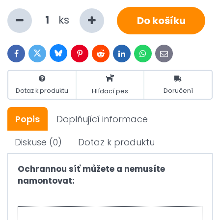
ks
Do košíku
Bluesky
Twitter
Facebook
Pinterest
Reddit
LinkedIn
WhatsApp
E-
mail
Dotaz k produktu
Doručení
Hlídací pes
Popis
Doplňující informace
Diskuse
(0)
Dotaz k produktu
Ochrannou síť můžete a nemusíte
namontovat: