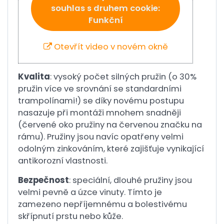
souhlas s druhem cookie:
Funkční
Otevřít video v novém okně
Kvalita
: vysoký počet silných pružin (o 30%
pružin více ve srovnání se standardními
trampolínami!) se díky novému postupu
nasazuje při montáži mnohem snadněji
(červené oko pružiny na červenou značku na
rámu). Pružiny jsou navíc opatřeny velmi
odolným zinkováním, které zajišťuje vynikající
antikorozní vlastnosti.
Bezpečnost
: speciální, dlouhé pružiny jsou
velmi pevně a úzce vinuty. Tímto je
zamezeno nepříjemnému a bolestivému
skřípnutí prstu nebo kůže.