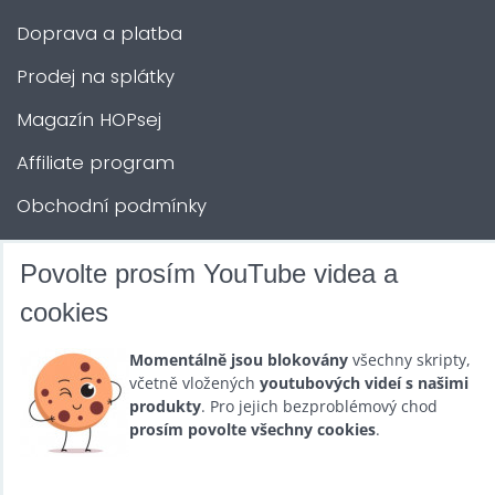
Doprava a platba
Prodej na splátky
Magazín HOPsej
Affiliate program
Obchodní podmínky
Kontakty
Povolte prosím YouTube videa a
cookies
DALŠÍ SLUŽBY
Momentálně jsou blokovány
všechny skripty,
včetně vložených
youtubových videí s našimi
Zábava na Vaši akci
produkty
. Pro jejich bezproblémový chod
Půjčovna
prosím povolte všechny cookies
.
Promotéři