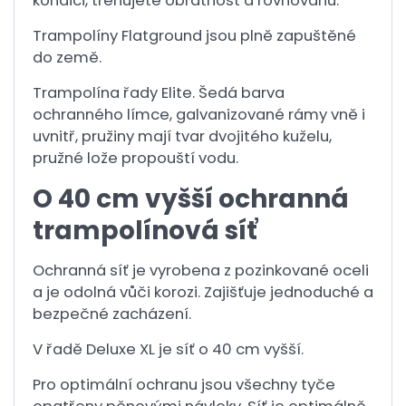
kondici, trénujete obratnost a rovnováhu.
Trampolíny Flatground jsou plně zapuštěné
do země.
Trampolína řady Elite. Šedá barva
ochranného límce, galvanizované rámy vně i
uvnitř, pružiny mají tvar dvojitého kuželu,
pružné lože propouští vodu.
O 40 cm vyšší ochranná
trampolínová síť
Ochranná síť je vyrobena z pozinkované oceli
a je odolná vůči korozi. Zajišťuje jednoduché a
bezpečné zacházení.
V řadě Deluxe XL je síť o 40 cm vyšší.
Pro optimální ochranu jsou všechny tyče