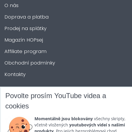
O nás
Doprava a platba
Prodej na splátky
Magazín HOPsej
Affiliate program
Obchodní podmínky
Kontakty
DALŠÍ SLUŽBY
Povolte prosím YouTube videa a
cookies
Zábava na Vaši akci
Momentálně jsou blokovány
všechny skripty,
Půjčovna
včetně vložených
youtubových videí s našimi
produkty
. Pro jejich bezproblémový chod