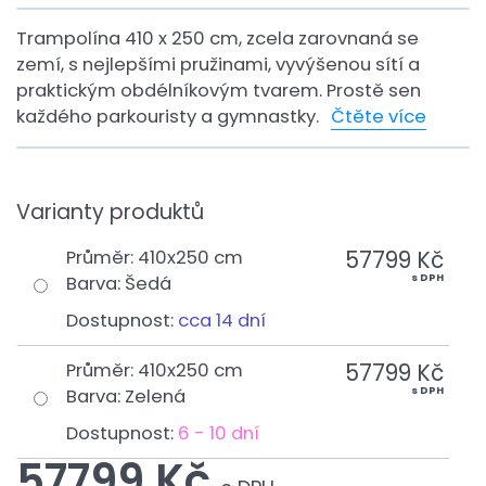
Trampolína 410 x 250 cm, zcela zarovnaná se
zemí, s nejlepšími pružinami, vyvýšenou sítí a
praktickým obdélníkovým tvarem. Prostě sen
každého parkouristy a gymnastky.
Čtěte více
Varianty produktů
57799 Kč
Průměr
:
410x250 cm
s DPH
Barva
:
Šedá
Dostupnost:
cca 14 dní
57799 Kč
Průměr
:
410x250 cm
s DPH
Barva
:
Zelená
Dostupnost:
6 - 10 dní
57799 Kč