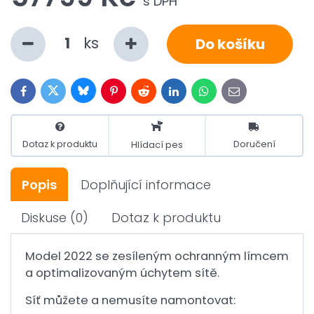
s DPH
ks
Do košíku
Bluesky
Twitter
Facebook
Pinterest
Reddit
LinkedIn
WhatsApp
E-
mail
Dotaz k produktu
Doručení
Hlídací pes
Popis
Doplňující informace
Diskuse
(0)
Dotaz k produktu
Model 2022 se zesíleným ochranným límcem
a optimalizovaným úchytem sítě.
Síť můžete a nemusíte namontovat: