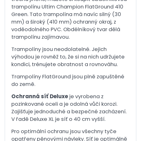
trampolínu Ultim Champion FlatGround 410
Green. Tato trampolína má navíc silný (30
mm) a široký (410 mm) ochranný okraj, z
voděodolného PVC. Obdélníkový tvar dělá
trampolínu zajímavou.
Trampolíny jsou neodolatelné. Jejich
výhodou je rovněž to, že si na nich udržujete
kondici, trénujete obratnost a rovnováhu.
Trampolíny FlatGround jsou plně zapuštěné
do země.
Ochranná síť Deluxe
je vyrobena z
pozinkované oceli a je odolná vůči korozi.
Zajišťuje jednoduché a bezpečné zacházení.
V řadě Deluxe XL je síť o 40 cm vyšší.
Pro optimální ochranu jsou všechny tyče
opatřeny pěnovými návleky. Síť je optimálně