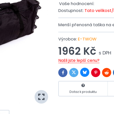
Vaše hodnocení:
Dostupnost:
Tato velikost
Menší přenosná taška na 
Výrobce:
E-TWOW
1962 Kč
s DPH
Našli jste lepší cenu?
Bluesky
Twitter
Facebook
Pinterest
Redd
Dotaz k produktu