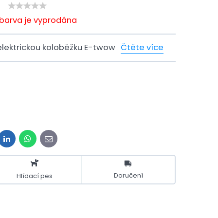
/barva je vyprodána
elektrickou koloběžku E-twow
Čtěte více
it
LinkedIn
WhatsApp
E-
mail
Doručení
Hlídací pes