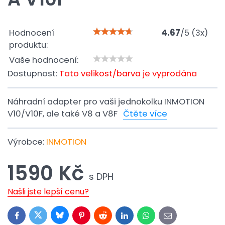
Hodnocení
4.67
/
5
(
3
x)
produktu:
Vaše hodnocení:
Dostupnost:
Tato velikost/barva je vyprodána
Náhradní adapter pro vaši jednokolku INMOTION
V10/V10F, ale také V8 a V8F
Čtěte více
Výrobce:
INMOTION
1590 Kč
s DPH
Našli jste lepší cenu?
Bluesky
Twitter
Facebook
Pinterest
Reddit
LinkedIn
WhatsApp
E-
mail