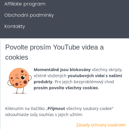
Affiliate program
Obchodní podmínky
Kontakty
DALŠÍ SLUŽBY
Povolte prosím YouTube videa a
cookies
Zábava na Vaši akci
Momentálně jsou blokovány
všechny skripty,
Půjčovna
včetně vložených
youtubových videí s našimi
produkty
. Pro jejich bezproblémový chod
Promotéři
prosím povolte všechny cookies
.
Kurzy a setkání
Velkoobchod
Kliknutím na tlačítko „
Přijmout
všechny soubory cookie"
odsouhlaste svůj souhlas s jejich užitím:
Nabídka práce
Zásady ochrany soukromí