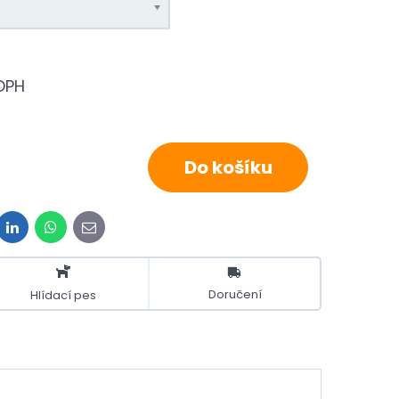
DPH
Do košíku
it
LinkedIn
WhatsApp
E-
mail
Doručení
Hlídací pes