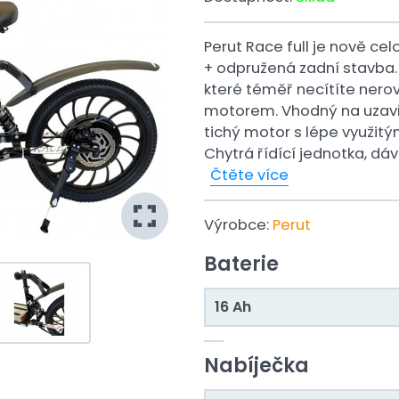
Perut Race full je nově ce
+ odpružená zadní stavba. 
které téměř necítíte nerov
motorem. Vhodný na uzavře
tichý motor s lépe využit
Chytrá řídící jednotka, dá
Čtěte více
Výrobce:
Perut
Baterie
16 Ah
Nabíječka