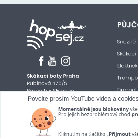
PŮJČ
Sněžné 
Skákací
Elektric
Skákací boty Praha
Trampol
Rubínová 475/5
Firemní
Praha 5 - Slivenec
Povolte prosím YouTube videa a cookie
Půjčení 
© 2024 HOPsej.cz
Momentálně jsou blokovány
vše
Vše osta
Pro jejich bezproblémový chod
pr
Kliknutím na tlačítko „
Přijmout
vše