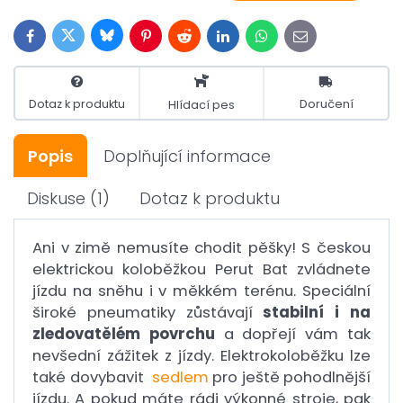
Bluesky
Twitter
Facebook
Pinterest
Reddit
LinkedIn
WhatsApp
E-
mail
Dotaz k produktu
Doručení
Hlídací pes
Popis
Doplňující informace
Diskuse
(1)
Dotaz k produktu
Ani v zimě nemusíte chodit pěšky!
S českou
elektrickou koloběžkou Perut Bat zvládnete
jízdu na sněhu i v měkkém terénu.
Speciální
široké pneumatiky zůstávají
stabilní i na
zledovatělém povrchu
a dopřejí vám tak
nevšední zážitek z jízdy.
Elektrokoloběžku lze
také dovybavit
sedlem
pro ještě pohodlnější
jízdu.
A pokud máte rádi výkonné stroje, pak