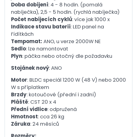
Doba
dobíjení
: 4 - 8 hodin.
(pomalá
nabíječka), 2,5 - 5 hodin.
(rychlá nabíječka)
Počet nabíjecích cyklů
: více jak 1000 x
Indikace stavu baterií
: LED panel na
řídítkách
Tempomat:
ANO, u verze 2000W NE
Sedlo
: lze namontovat
Plyn
: páčka nebo otočný dle požadavku
Stojánek nový
: ANO
Motor
: BLDC speciál 1200 W (48 V) nebo 2000
W s příplatkem
Brzdy
: kotoučové (přední i zadní)
Pláště
: CST 20 x 4
Přední vidlice
: odpružená
Hmotnost
: cca 26 kg
Záruka
: 24 měsíců
Rozměry: