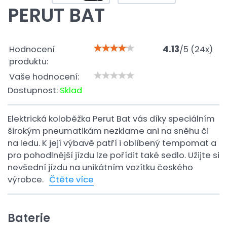
PERUT BAT
Hodnocení
4.13
/
5
(
24
x)
produktu:
Vaše hodnocení:
Dostupnost:
Sklad
Elektrická koloběžka Perut Bat vás díky speciálním
širokým pneumatikám nezklame ani na sněhu či
na ledu. K její výbavě patří i oblíbený tempomat a
pro pohodlnější jízdu lze pořídit také sedlo. Užijte si
nevšední jízdu na unikátním vozítku českého
výrobce.
Čtěte více
Baterie