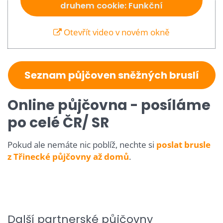
druhem cookie: Funkční
Otevřít video v novém okně
Seznam půjčoven sněžných bruslí
Online půjčovna - posíláme
po celé ČR/ SR
Pokud ale nemáte nic poblíž, nechte si
poslat brusle
z Třinecké půjčovny až domů
.
Další partnerské půjčovny