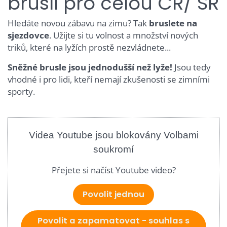
bruslí pro celou ČR/ SR
Hledáte novou zábavu na zimu? Tak
bruslete na
sjezdovce
. Užijte si tu volnost a množství nových
triků, které na lyžích prostě nezvládnete...
Sněžné brusle jsou jednodušší než lyže!
Jsou tedy
vhodné i pro lidi, kteří nemají zkušenosti se zimními
sporty.
Videa Youtube jsou blokovány Volbami
soukromí
Přejete si načíst Youtube video?
Povolit jednou
Povolit a zapamatovat - souhlas s