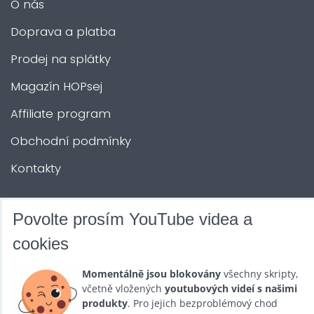
O nás
Doprava a platba
Prodej na splátky
Magazín HOPsej
Affiliate program
Obchodní podmínky
Kontakty
DALŠÍ SLUŽBY
Povolte prosím YouTube videa a
cookies
Zábava na Vaši akci
Momentálně jsou blokovány
všechny skripty,
Půjčovna
včetně vložených
youtubových videí s našimi
produkty
. Pro jejich bezproblémový chod
Promotéři