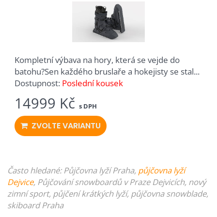
Kompletní výbava na hory, která se vejde do
batohu?Sen každého bruslaře a hokejisty se stal...
Dostupnost:
Poslední kousek
14999 Kč
s DPH
ZVOLTE VARIANTU
Často hledané: Půjčovna
lyží
Praha,
půjčovna lyží
Dejvice
, Půjčování
snowboardů
v Praze Dejvicích, nový
zimní sport, půjčení
krátkých lyží
, půjčovna snowblade,
skiboard Praha