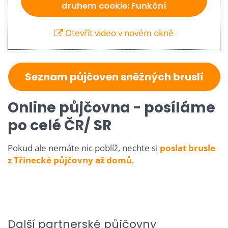
druhem cookie: Funkční
Otevřít video v novém okně
Seznam půjčoven sněžných bruslí
Online půjčovna - posíláme
po celé ČR/ SR
Pokud ale nemáte nic poblíž, nechte si
poslat brusle
z Třinecké půjčovny až domů
.
Další partnerské půjčovny