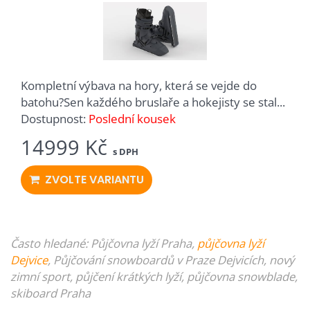
Kompletní výbava na hory, která se vejde do
batohu?Sen každého bruslaře a hokejisty se stal...
Dostupnost:
Poslední kousek
14999 Kč
s DPH
ZVOLTE VARIANTU
Často hledané: Půjčovna
lyží
Praha,
půjčovna lyží
Dejvice
, Půjčování
snowboardů
v Praze Dejvicích, nový
zimní sport, půjčení
krátkých lyží
, půjčovna snowblade,
skiboard Praha