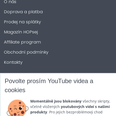
O nás
Doprava a platba
Prodej na splátky
Magazín HOPsej
Affiliate program
Obchodní podmínky
Kontakty
DALŠÍ SLUŽBY
Povolte prosím YouTube videa a
cookies
Zábava na Vaši akci
Momentálně jsou blokovány
všechny skripty,
Půjčovna
včetně vložených
youtubových videí s našimi
produkty
. Pro jejich bezproblémový chod
Promotéři