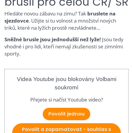
bruslí pro celou ČR/ SR
Hledáte novou zábavu na zimu? Tak
bruslete na
sjezdovce
. Užijte si tu volnost a množství nových
triků, které na lyžích prostě nezvládnete...
Sněžné brusle jsou jednodušší než lyže!
Jsou tedy
vhodné i pro lidi, kteří nemají zkušenosti se zimními
sporty.
Videa Youtube jsou blokovány Volbami
soukromí
Přejete si načíst Youtube video?
Povolit jednou
Povolit a zapamatovat - souhlas s