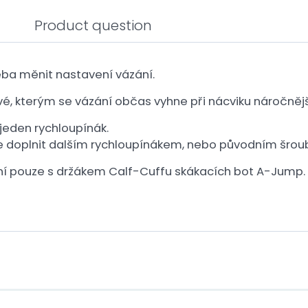
Product question
eba měnit nastavení vázání.
é, kterým se vázání občas vyhne při nácviku náročnější
eden rychloupínák.
 doplnit dalším rychloupínákem, nebo původním šro
ní pouze s držákem Calf-Cuffu skákacích bot A-Jump.