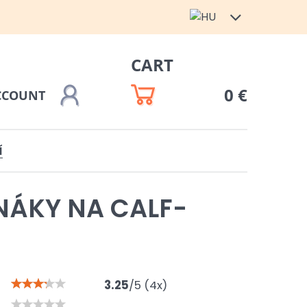
CART
0 €
CCOUNT
Í
NÁKY NA CALF-
3.25
/
5
(
4
x)