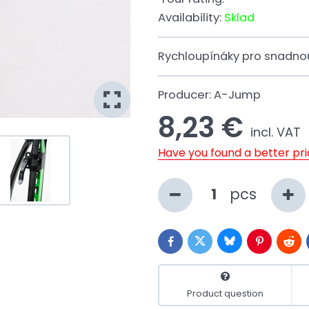
Availability:
Sklad
Rychloupínáky pro snadno
Producer:
A-Jump
8,23 €
incl. VAT
Have you found a better pr
pcs
Bluesky
Twitter
Facebook
Pinterest
Redd
Product question