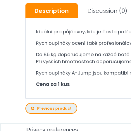
Description
Discussion
(0)
Ideální pro půjčovny, kde je často potř
Rychloupínáky ocení také profesionálov
Do 85 kg doporučujeme na každé botě j
Při vyšších hmotnostech doporučujeme
Rychloupínáky A-Jump jsou kompatibil
Cena za 1 kus
Previous product
Privacy preferences