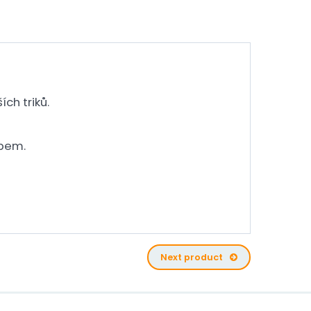
ch triků.
ubem.
Next product