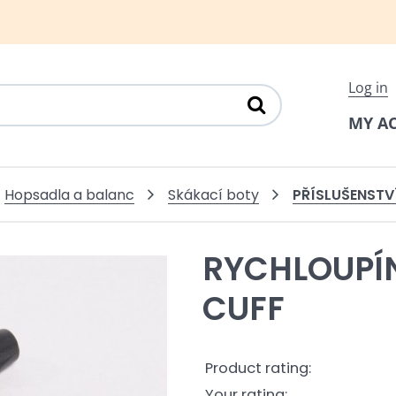
Log in
MY A
PŘÍSLUŠENSTV
Hopsadla a balanc
Skákací boty
RYCHLOUPÍ
CUFF
Product rating:
Your rating: