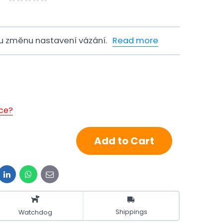
u změnu nastavení vázání.
Read more
ice?
Add to Cart
it
LinkedIn
WhatsApp
E-
mail
Shippings
Watchdog