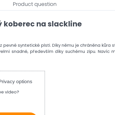
Product question
 koberec na slackline
z pevné syntetické plsti. Díky němu je chráněna kůra 
 velmi snadné, především díky suchému zipu. Navíc 
Privacy options
be video?