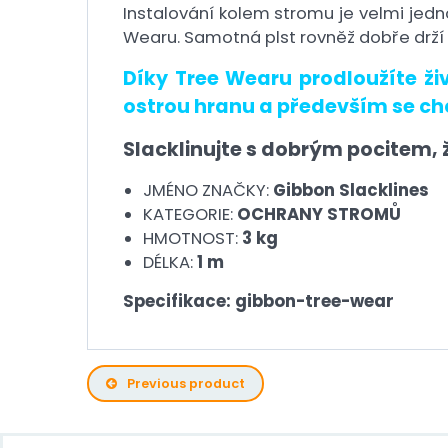
Instalování kolem stromu je velmi jed
Wearu. Samotná plst rovněž dobře drží
Díky Tree Wearu prodloužíte ži
ostrou hranu a především se ch
Slacklinujte s dobrým pocitem, 
JMÉNO ZNAČKY:
Gibbon Slacklines
KATEGORIE:
OCHRANY STROMŮ
HMOTNOST:
3 kg
DÉLKA:
1 m
Specifikace: gibbon-tree-wear
Previous product