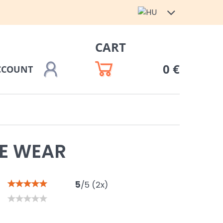
CART
0 €
CCOUNT
EE WEAR
5
/
5
(
2
x)