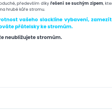
noduché, především díky
řešení se suchým zipem
, kt
 na hrubé kůře stromu.
votnost vašeho slackline vybavení, zamezí
ováte přátelsky ke stromům.
že neubližujete stromům.