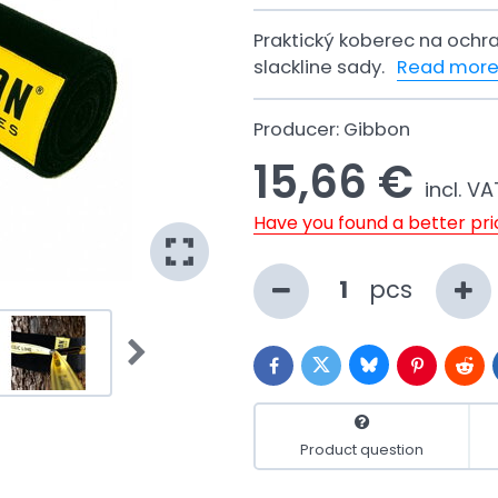
Praktický koberec na ochr
slackline sady.
Read mor
Producer:
Gibbon
15,66 €
incl. VA
Have you found a better pr
pcs
Bluesky
Twitter
Facebook
Pinterest
Redd
Product question