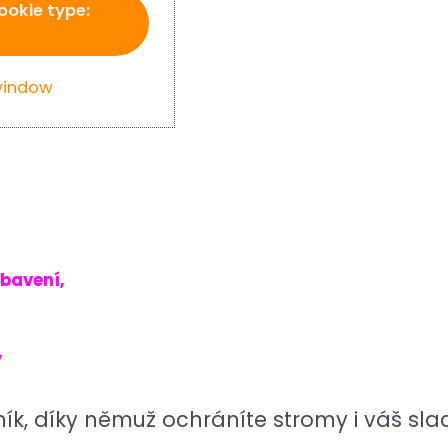
ookie type:
window
ybavení,
,
ík, díky němuž ochráníte stromy i váš sla