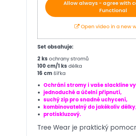
Allow always - agree with c
Functional
Open video in a new 
Set obsahuje:
2 ks
ochrany stromů
100 cm/1 ks
délka
16 cm
šířka
Ochrání stromy i vaše slackline v
jednoduché a účelní připnutí,
suchý zip pro snadné uchycení,
kombinovatelný do jakékoliv délky
protiskluzový.
Tree Wear je praktický pomocn