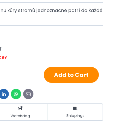
anu kůry stromů jednoznačně patří do každé
e
T
ice?
Add to Cart
it
LinkedIn
WhatsApp
E-
mail
Shippings
Watchdog