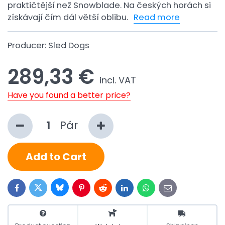
praktičtější než Snowblade. Na českých horách si
získávají čím dál větší oblibu.
Read more
Producer:
Sled Dogs
289,33 €
incl. VAT
Have you found a better price?
Pár
Add to Cart
Bluesky
Twitter
Facebook
Pinterest
Reddit
LinkedIn
WhatsApp
E-
mail