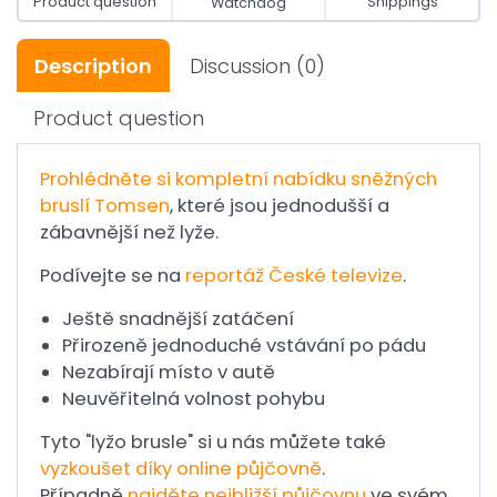
Product question
Shippings
Watchdog
Description
Discussion
(0)
Product question
Prohlédněte si kompletní nabídku sněžných
bruslí
Tomsen
, které jsou jednodušší a
zábavnější než lyže.
Podívejte se na
reportáž České televize
.
Ještě snadnější zatáčení
Přirozeně jednoduché vstávání po pádu
Nezabírají místo v autě
Neuvěřitelná volnost pohybu
Tyto "lyžo brusle" si u nás můžete také
vyzkoušet díky online půjčovně
.
Případně
najděte nejbližší půjčovnu
ve svém