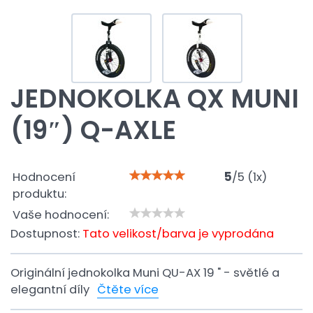
JEDNOKOLKA QX MUNI
(19″) Q-AXLE
Hodnocení
5
/
5
(
1
x)
produktu:
Vaše hodnocení:
Dostupnost:
Tato velikost/barva je vyprodána
Originální jednokolka Muni QU-AX 19 " - světlé a
elegantní díly
Čtěte více