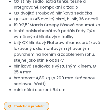
QX štíhlý sedlo, extra tenké, těsné a
integrované, kompaktní držadlo
QX dvojitá šroubová hliníková sedačka
QU-AX-BX45 dvojitý okraj, hliník, 36 otvorů
19 "x2,5" Maxxis Creepy Pásová pneumatika
lehké polykarbonátové pedály řady QX s
výměnnými hliníkovými kolíky
bílý QX hliníkový Flatcrownframe, práškově
lakovaný s diamantovým rýhovaným
povrchem na horním a zaobleném rohu,
stejně jako štíhlé obtisky
hliníková sedlovka s výztužným klínem, Ø
25,4 mm
hmotnost: 4,89 kg (s 200 mm zkrácenou
sedlovou částí)
minimální osazení: 64 cm
Předchozí produkt