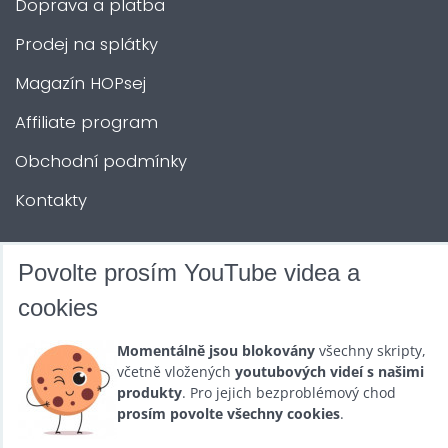
Doprava a platba
Prodej na splátky
Magazín HOPsej
Affiliate program
Obchodní podmínky
Kontakty
DALŠÍ SLUŽBY
Povolte prosím YouTube videa a
cookies
Zábava na Vaši akci
Momentálně jsou blokovány
všechny skripty,
Půjčovna
včetně vložených
youtubových videí s našimi
produkty
. Pro jejich bezproblémový chod
Promotéři
prosím povolte všechny cookies
.
Kurzy a setkání