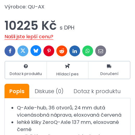
Výrobce:
QU-AX
10225 Kč
s DPH
Našli jste lepší cenu?
Bluesky
Twitter
Facebook
Pinterest
Reddit
LinkedIn
WhatsApp
E-
mail
Dotaz k produktu
Doručení
Hlídací pes
Popis
Diskuse
(0)
Dotaz k produktu
Q-Axle-hub, 36 otvorů, 24 mm dutá
vícenásobná náprava, eloxovaná červená
lehké kliky ZeroQ-Axle 137 mm, eloxované
černé