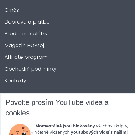
O nás
Doprava a platba
Prodej na splátky
Magazín HOPsej
Affiliate program
Obchodní podmínky
Kontakty
DALŠÍ SLUŽBY
Povolte prosím YouTube videa a
cookies
Zábava na Vaši akci
Momentálně jsou blokovány
všechny skripty,
Půjčovna
včetně vložených
youtubových videí s našimi