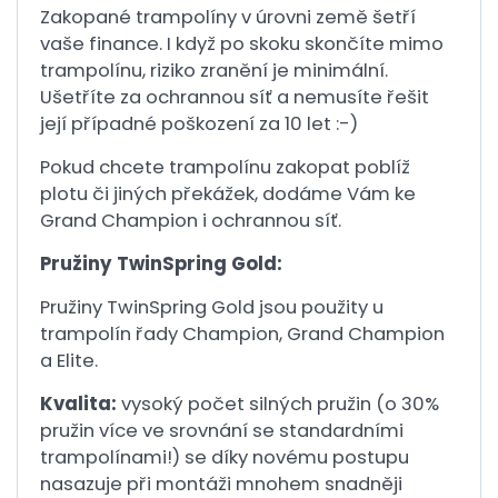
Zakopané trampolíny v úrovni země šetří
vaše finance. I když po skoku skončíte mimo
trampolínu, riziko zranění je minimální.
Ušetříte za ochrannou síť a nemusíte řešit
její případné poškození za 10 let :-)
Pokud chcete trampolínu zakopat poblíž
plotu či jiných překážek, dodáme Vám ke
Grand Champion i ochrannou síť.
Pružiny TwinSpring Gold:
Pružiny TwinSpring Gold jsou použity u
trampolín řady Champion, Grand Champion
a Elite.
Kvalita:
vysoký počet silných pružin (o 30%
pružin více ve srovnání se standardními
trampolínami!) se díky novému postupu
nasazuje při montáži mnohem snadněji