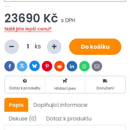
23690 Kč
s DPH
Našli jste lepší cenu?
ks
Do košíku
Bluesky
Twitter
Facebook
Pinterest
Reddit
LinkedIn
WhatsApp
E-
mail
Dotaz k produktu
Doručení
Hlídací pes
Popis
Doplňující informace
Diskuse
(0)
Dotaz k produktu