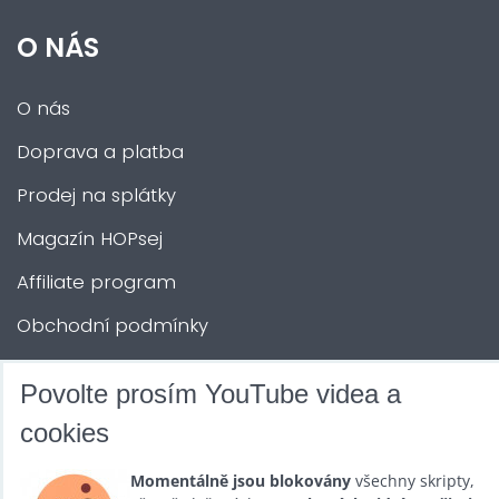
O NÁS
O nás
Doprava a platba
Prodej na splátky
Magazín HOPsej
Affiliate program
Obchodní podmínky
Kontakty
Povolte prosím YouTube videa a
cookies
DALŠÍ SLUŽBY
Momentálně jsou blokovány
všechny skripty,