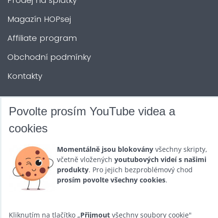
Prodej na splátky
Magazín HOPsej
Affiliate program
Obchodní podmínky
Kontakty
DALŠÍ SLUŽBY
Povolte prosím YouTube videa a
cookies
Zábava na Vaši akci
Momentálně jsou blokovány
všechny skripty,
Půjčovna
včetně vložených
youtubových videí s našimi
produkty
. Pro jejich bezproblémový chod
Promotéři
prosím povolte všechny cookies
.
Kurzy a setkání
Velkoobchod
Kliknutím na tlačítko „
Přijmout
všechny soubory cookie"