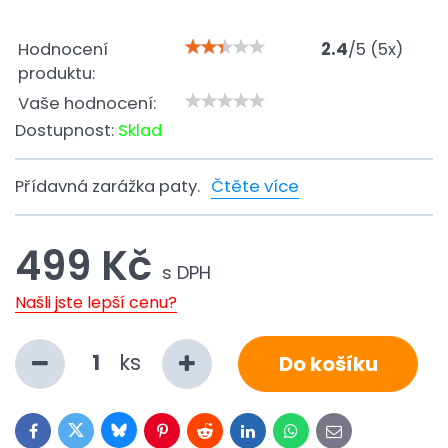
Hodnocení
2.4
/
5
(
5
x)
produktu:
Vaše hodnocení:
Dostupnost:
Sklad
Přídavná zarážka paty.
Čtěte více
499 Kč
s DPH
Našli jste lepší cenu?
ks
Do košíku
Bluesky
Twitter
Facebook
Pinterest
Reddit
LinkedIn
WhatsApp
E-
mail