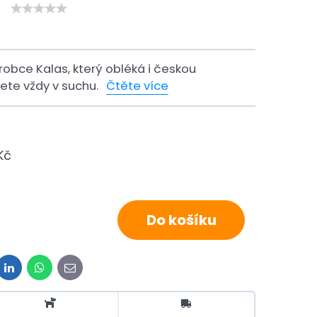
obce Kalas, který obléká i českou
dete vždy v suchu.
Čtěte více
Kč
Do košíku
it
LinkedIn
WhatsApp
E-
mail