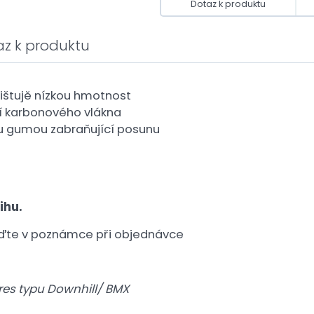
Dotaz k produktu
az k produktu
ištujě nízkou hmotnost
sí karbonového vlákna
vu gumou zabraňující posunu
ihu.
eďte v poznámce při objednávce
res typu Downhill/ BMX