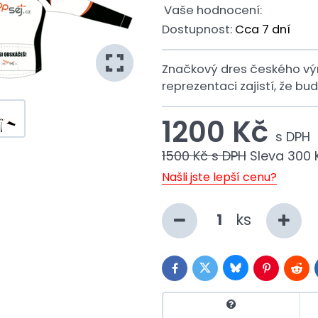
Vaše hodnocení:
Dostupnost:
Cca 7 dní
Značkový dres českého výr
reprezentaci zajistí, že bu
1200 Kč
s DPH
1500 Kč
s DPH
Sleva
300 
Našli jste lepší cenu?
ks
Bluesky
Twitter
Facebook
Pinterest
Redd