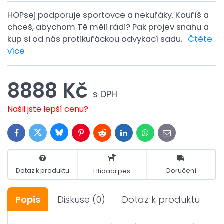
HOPsej podporuje sportovce a nekuřáky. Kouříš a
chceš, abychom Tě měli rádi? Pak projev snahu a
kup si od nás protikuřáckou odvykací sadu.
Čtěte
více
8888 Kč
s DPH
Našli jste lepší cenu?
Bluesky
Twitter
Facebook
Pinterest
Reddit
LinkedIn
WhatsApp
E-
mail
Dotaz k produktu
Doručení
Hlídací pes
Popis
Diskuse
(0)
Dotaz k produktu