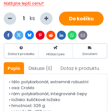
Našli jste lepší cenu?
ks
Do košíku
Bluesky
Twitter
Facebook
Pinterest
Reddit
LinkedIn
WhatsApp
E-
mail
Dotaz k produktu
Doručení
Hlídací pes
Popis
Diskuse
(0)
Dotaz k produktu
• tělo: polykarbonát, extremně robustní
• osa: CroMo
• rám: polykarbonát, integrované čepy
• ložisko: kuličkové ložisko
• hmotnost: 326 g