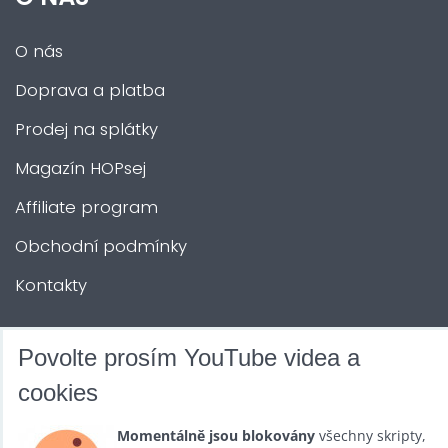
O nás
Doprava a platba
Prodej na splátky
Magazín HOPsej
Affiliate program
Obchodní podmínky
Kontakty
DALŠÍ SLUŽBY
Povolte prosím YouTube videa a
cookies
Zábava na Vaši akci
Momentálně jsou blokovány
všechny skripty,