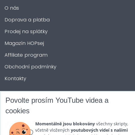
O nás
Doprava a platba
Prodej na splátky
Magazín HOPsej
Affiliate program
Obchodní podmínky
Kontakty
DALŠÍ SLUŽBY
Povolte prosím YouTube videa a
cookies
Zábava na Vaši akci
Momentálně jsou blokovány
všechny skripty,
Půjčovna
včetně vložených
youtubových videí s našimi