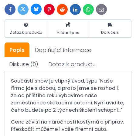
Bluesky
Twitter
Facebook
Pinterest
Reddit
LinkedIn
WhatsApp
E-
mail
Dotaz k produktu
Doručení
Hlídací pes
Popis
Doplňující informace
Diskuse
(0)
Dotaz k produktu
Součástí show je vtipný úvod, typu "Naše
firma jde s dobou, a proto jsme se rozhodli,
že od příštího roku vybavíme naše
zaměstnance skákacími botami. Nyní uvidíte,
čeho budete po 2 týdnech školení schopni..."
Cena závisí na náročnosti kostýmů a příprav.
Přeskočit můžeme i vaše firemní auto.