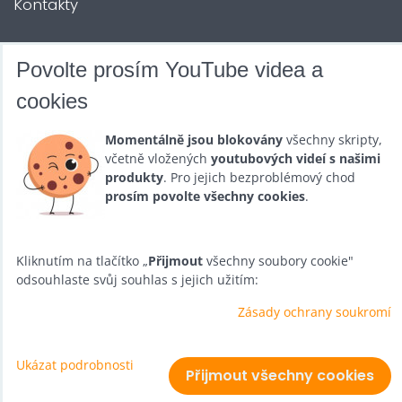
Kontakty
DALŠÍ SLUŽBY
Povolte prosím YouTube videa a
cookies
Zábava na Vaši akci
Momentálně jsou blokovány
všechny skripty,
Půjčovna
včetně vložených
youtubových videí s našimi
produkty
. Pro jejich bezproblémový chod
Promotéři
prosím povolte všechny cookies
.
Kurzy a setkání
Velkoobchod
Kliknutím na tlačítko „
Přijmout
všechny soubory cookie"
odsouhlaste svůj souhlas s jejich užitím:
Nabídka práce
Zásady ochrany soukromí
Ukázat podrobnosti
Předvolby soukromí
Zásady ochrany soukromí
Přijmout všechny cookies
Vytvořeno systémem:
ByznysWeb.cz