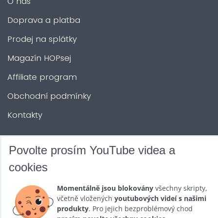
O nás
Doprava a platba
Prodej na splátky
Magazín HOPsej
Affiliate program
Obchodní podmínky
Kontakty
DALŠÍ SLUŽBY
Povolte prosím YouTube videa a
cookies
Zábava na Vaši akci
Momentálně jsou blokovány
všechny skripty,
Půjčovna
včetně vložených
youtubových videí s našimi
produkty
. Pro jejich bezproblémový chod
Promotéři