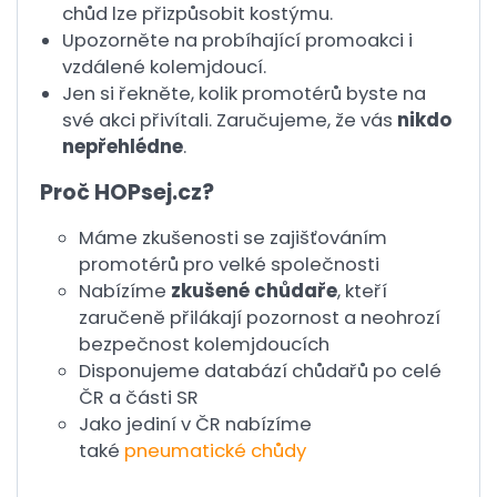
chůd lze přizpůsobit kostýmu.
Upozorněte na probíhající promoakci i
vzdálené kolemjdoucí.
Jen si řekněte, kolik promotérů byste na
své akci přivítali. Zaručujeme, že vás
nikdo
nepřehlédne
.
Proč HOPsej.cz?
Máme zkušenosti se zajišťováním
promotérů pro velké společnosti
Nabízíme
zkušené chůdaře
, kteří
zaručeně přilákají pozornost a
neohrozí
bezpečnost kolemjdoucích
Disponujeme databází chůdařů po celé
ČR a části SR
Jako jediní v ČR nabízíme
také
pneumatické chůdy