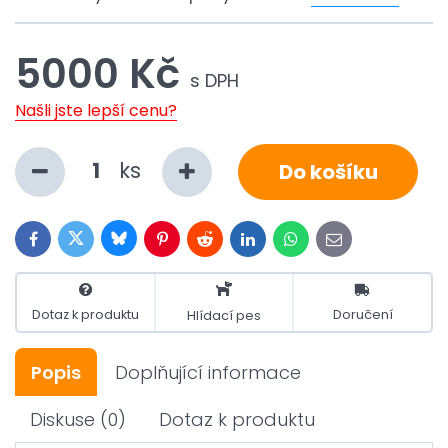
5000 Kč
s DPH
Našli jste lepší cenu?
ks
Do košíku
Bluesky
Twitter
Facebook
Pinterest
Reddit
LinkedIn
WhatsApp
E-
mail
Dotaz k produktu
Doručení
Hlídací pes
Popis
Doplňující informace
Diskuse
(0)
Dotaz k produktu