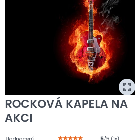
ROCKOVÁ KAPELA NA
AKCI
Hodnocení
5
/
5
(
1
x)