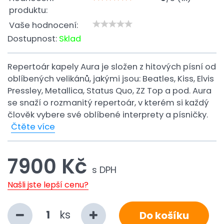
produktu:
Vaše hodnocení:
Dostupnost:
Sklad
Repertoár kapely Aura je složen z hitových písní od
oblíbených velikánů, jakými jsou: Beatles, Kiss, Elvis
Pressley, Metallica, Status Quo, ZZ Top a pod. Aura
se snaží o rozmanitý repertoár, v kterém si každý
člověk vybere své oblíbené interprety a písničky.
Čtěte více
7900 Kč
s DPH
Našli jste lepší cenu?
ks
Do košíku