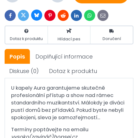
Bluesky
Twitter
Facebook
Pinterest
Reddit
LinkedIn
WhatsApp
E-
mail
Dotaz k produktu
Doručení
Hlídací pes
Popis
Doplňující informace
Diskuse
(0)
Dotaz k produktu
U kapely Aura garantujeme skutečně
profesionální přístup a show nad rámec
standardního muzikantství. Málokdy je diváci
pustí domů bez přídavků. Pokud byste nebyli
spokojeni, sleva je samozřejmostí...
Termíny poptávejte na emailu
vysoko(zavináč)hopsej.cz