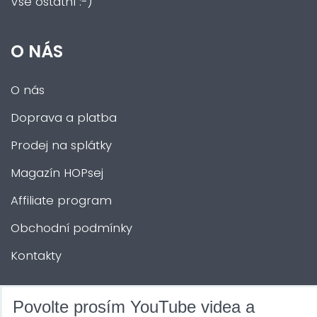
Vše ostatní :-)
O NÁS
O nás
Doprava a platba
Prodej na splátky
Magazín HOPsej
Affiliate program
Obchodní podmínky
Kontakty
DALŠÍ SLUŽBY
Povolte prosím YouTube videa a