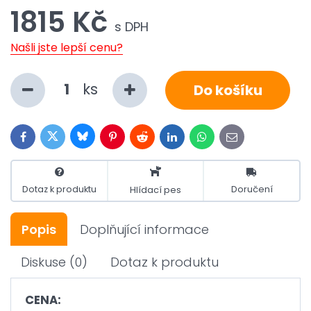
1815 Kč
s DPH
Našli jste lepší cenu?
ks
Do košíku
Bluesky
Twitter
Facebook
Pinterest
Reddit
LinkedIn
WhatsApp
E-
mail
Dotaz k produktu
Doručení
Hlídací pes
Popis
Doplňující informace
Diskuse
(0)
Dotaz k produktu
CENA: