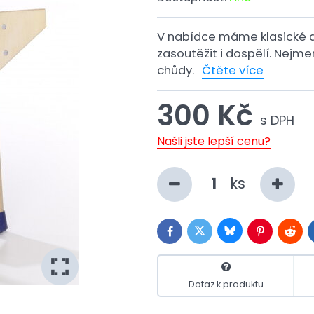
V nabídce máme klasické d
zasoutěžit i dospělí. Nejm
chůdy.
Čtěte více
300 Kč
s DPH
Našli jste lepší cenu?
ks
Bluesky
Twitter
Facebook
Pinterest
Reddi
Dotaz k produktu