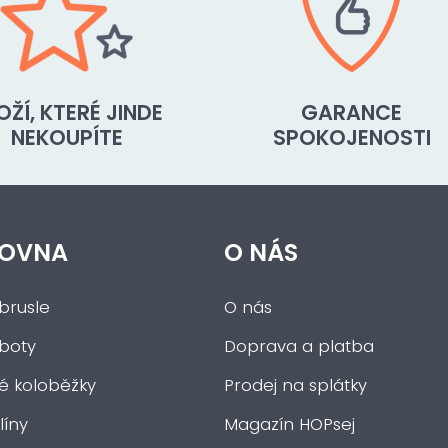
OŽÍ, KTERÉ JINDE
GARANCE
NEKOUPÍTE
SPOKOJENOSTI
OVNA
O NÁS
brusle
O nás
 boty
Doprava a platba
ké koloběžky
Prodej na splátky
íny
Magazín HOPsej