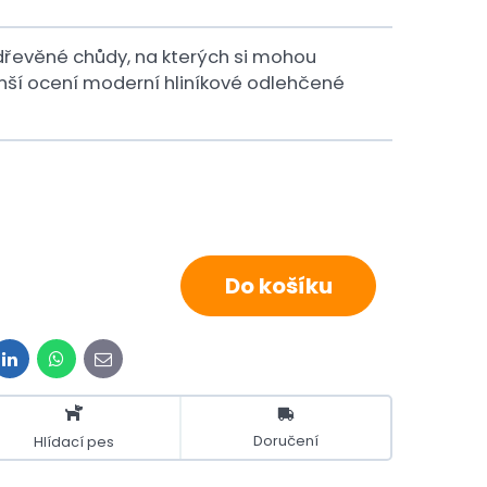
řevěné chůdy, na kterých si mohou
enší ocení moderní hliníkové odlehčené
Do košíku
t
LinkedIn
WhatsApp
E-
mail
Doručení
Hlídací pes