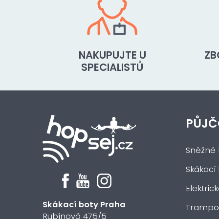
NAKUPUJTE U
ZB
SPECIALISTŮ
PŮJČ
Sněžné 
Skákací
Elektric
Skákací boty Praha
Trampol
Rubínová 475/5