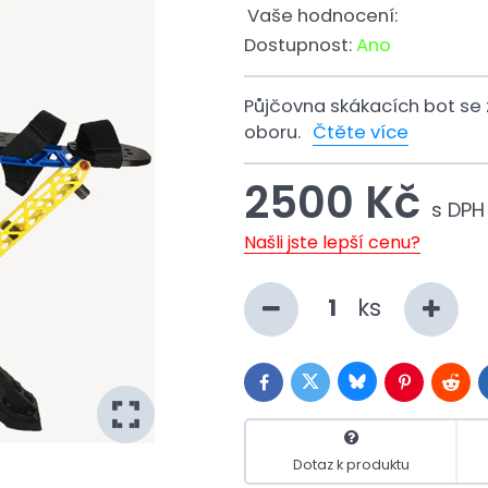
Vaše hodnocení:
Dostupnost:
Ano
Půjčovna skákacích bot se z
oboru.
Čtěte více
2500 Kč
s DPH
Našli jste lepší cenu?
ks
Bluesky
Twitter
Facebook
Pinterest
Reddi
Dotaz k produktu