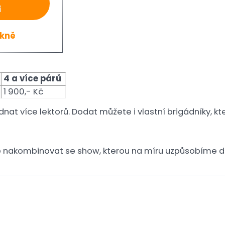
í
okně
4 a více párů
č
1 900,- Kč
at více lektorů. Dodat můžete i vlastní brigádníky, kt
 nakombinovat se show, kterou na míru uzpůsobíme d