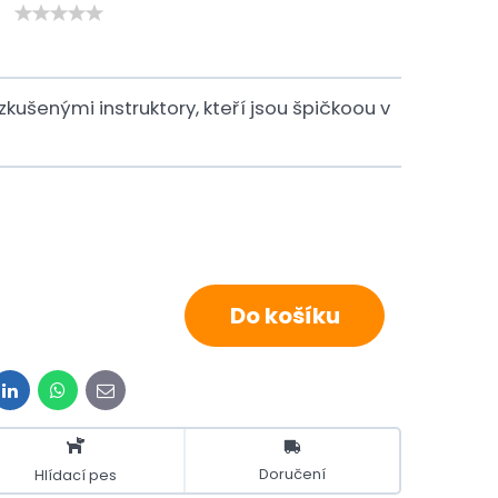
kušenými instruktory, kteří jsou špičkoou v
Do košíku
t
LinkedIn
WhatsApp
E-
mail
Doručení
Hlídací pes