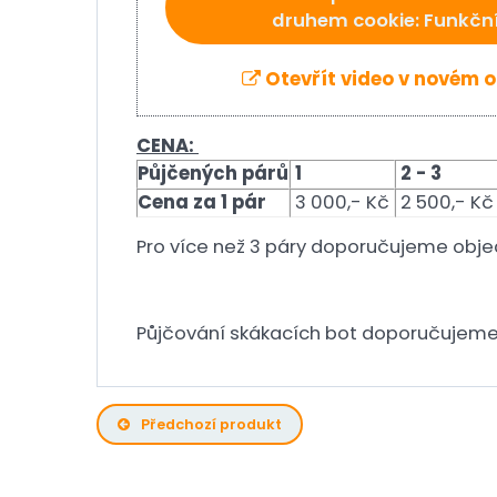
druhem cookie: Funkčn
Otevřít video v novém 
CENA:
Půjčených párů
1
2 - 3
Cena za 1 pár
3 000,- Kč
2 500,- K
Pro více než 3 páry doporučujeme objedn
Půjčování skákacích bot doporučujeme
Předchozí produkt