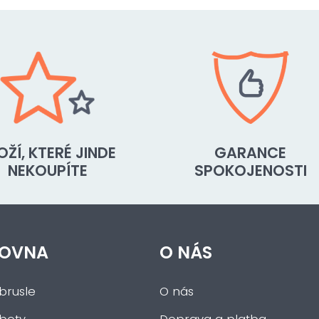
OŽÍ, KTERÉ JINDE
GARANCE
NEKOUPÍTE
SPOKOJENOSTI
OVNA
O NÁS
brusle
O nás