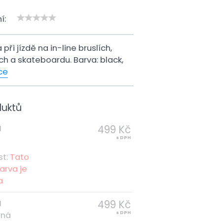
í:
při jízdě na in-line bruslích,
h a skateboardu. Barva: black,
ce
duktů
499 Kč
M
s DPH
á
st:
Tato
arva je
a
499 Kč
M
s DPH
rná