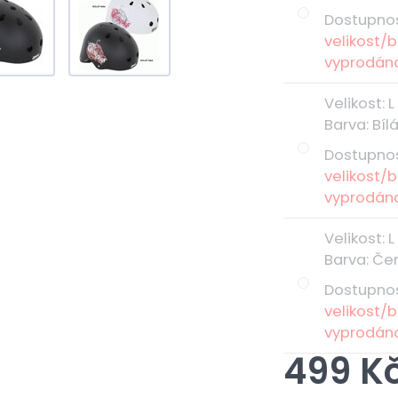
Dostupno
velikost/b
vyprodán
Velikost
:
L
Barva
:
Bíl
Dostupno
velikost/b
vyprodán
Velikost
:
L
Barva
:
Če
Dostupno
velikost/b
vyprodán
499 K