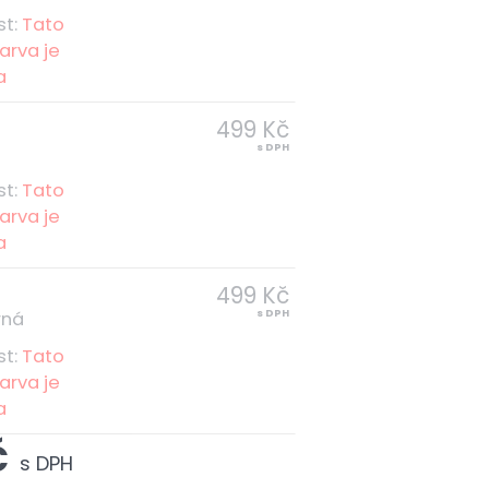
st:
Tato
arva je
a
499 Kč
s DPH
á
st:
Tato
arva je
a
499 Kč
s DPH
rná
st:
Tato
arva je
a
č
s DPH