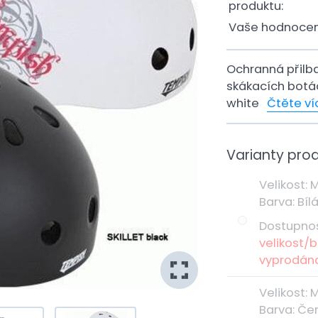
produktu:
Vaše hodnocen
Ochranná přilba 
skákacích botác
white
Čtěte ví
Varianty pro
Velikost
:
Barva
:
Bíl
Dostupno
velikost/b
vyprodán
Velikost
:
Barva
:
Če