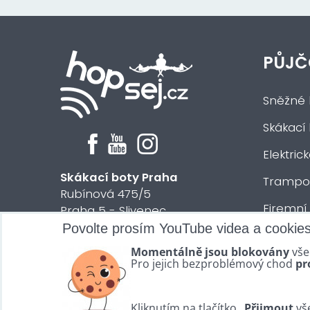
PŮJČ
Sněžné 
Skákací
Elektric
Skákací boty Praha
Trampol
Rubínová 475/5
Firemní
Praha 5 - Slivenec
Povolte prosím YouTube videa a cookie
Půjčení 
© 2024 HOPsej.cz
Momentálně jsou blokovány
vše
Vše osta
Pro jejich bezproblémový chod
pr
Kliknutím na tlačítko „
Přijmout
vše