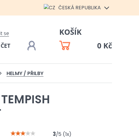
ČESKÁ REPUBLIKA
KOŠÍK
it se
0 Kč
ÚČET
HELMY / PŘILBY
 TEMPISH
T
3
/
5
(
1
x)