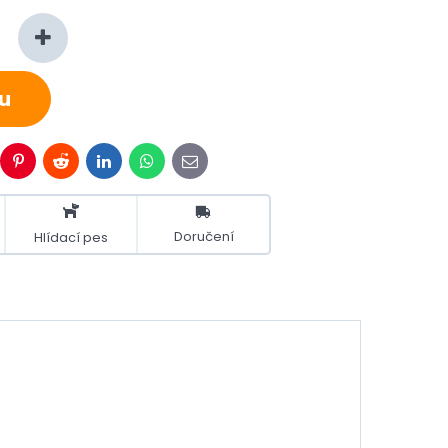
s
u
esky
Pinterest
Reddit
LinkedIn
WhatsApp
E-
mail
Doručení
Hlídací pes