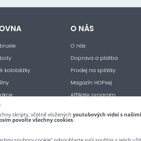
OVNA
O NÁS
brusle
O nás
 boty
Doprava a platba
ké koloběžky
Prodej na splátky
íny
Magazín HOPsej
 akce
Affiliate program
s
auta
Obchodní podmínky
chny skripty, včetně vložených
youtubových videí s našim
tní :-)
Kontakty
osím povolte všechny cookies
.
chny soubory cookie" odsouhlaste svůj souhlas s jejich uži