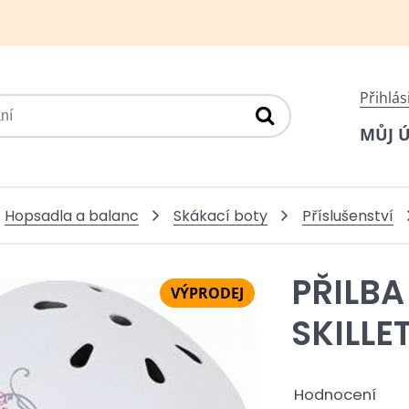
Přihlás
MŮJ 
Hopsadla a balanc
Skákací boty
Příslušenství
PŘILBA
VÝPRODEJ
SKILLE
Hodnocení