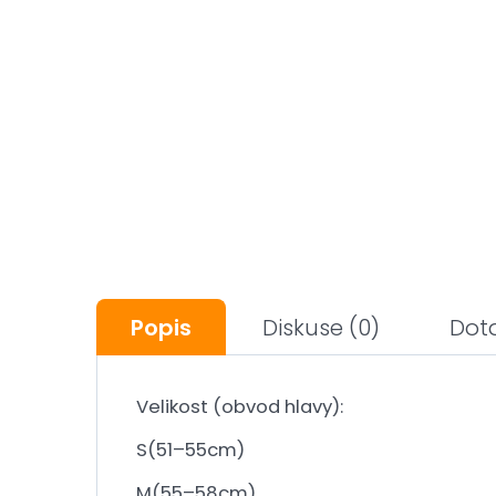
Popis
Diskuse
(0)
Dot
Velikost (obvod hlavy):
S(51–55cm)
M(55–58cm)