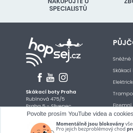
NAKUPUJTE U
ZB
SPECIALISTŮ
PŮJČ
Sněžné 
Skákací
Elektric
Skákací boty Praha
Trampol
Rubínová 475/5
Firemní
Praha 5 - Slivenec
Povolte prosím YouTube videa a cookie
Půjčení 
© 2024 HOPsej.cz
Momentálně jsou blokovány
vše
Vše osta
Pro jejich bezproblémový chod
pr