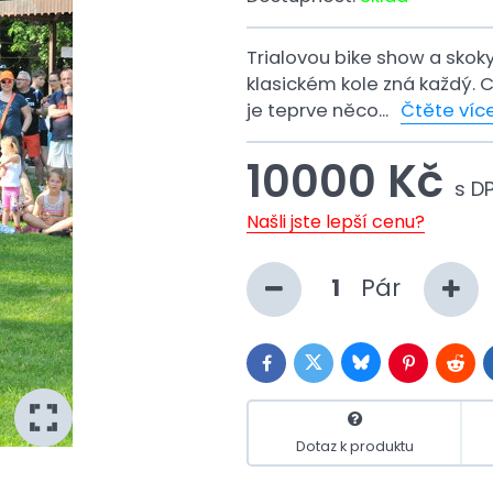
Trialovou bike show a skok
klasickém kole zná každý. 
je teprve něco...
Čtěte víc
10000 Kč
s D
Našli jste lepší cenu?
Pár
Bluesky
Twitter
Facebook
Pinterest
Reddi
Dotaz k produktu