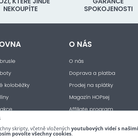
OŽÍ, KTERÉ JINDE
GARANCE
NEKOUPÍTE
SPOKOJENOSTI
OVNA
O NÁS
brusle
O nás
 boty
Doprava a platba
ké koloběžky
Prodej na splátky
íny
Magazín HOPsej
 akce
Affiliate program
s
auta
Obchodní podmínky
chny skripty, včetně vložených
youtubových videí s našim
tní :-)
Kontakty
osím povolte všechny cookies
.