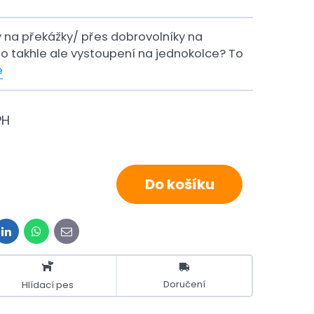
y na překážky/ přes dobrovolníky na
Co takhle ale vystoupení na jednokolce? To
e
PH
Do košíku
t
LinkedIn
WhatsApp
E-
mail
Doručení
Hlídací pes