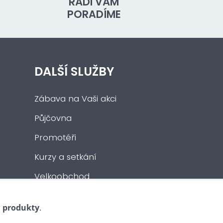
RÁDI VÁM
PORADÍME
DALŠÍ SLUŽBY
Zábava na Vaši akci
Půjčovna
Promotéři
Kurzy a setkání
Velkoobchod
Nabídka práce
i produkty
.