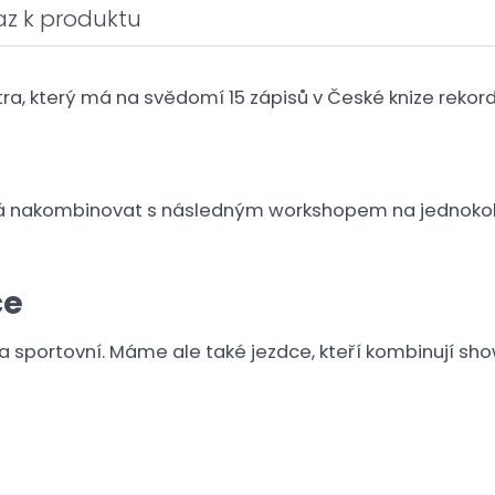
az k produktu
tra, který má na svědomí 15 zápisů v České knize rek
dá nakombinovat s následným workshopem na jednokol
ce
 sportovní. Máme ale také jezdce, kteří kombinují sh