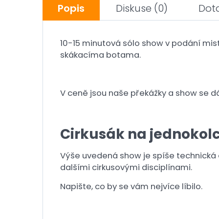
Popis
Diskuse
(0)
Dot
10-15 minutová sólo show v podání mis
skákacíma botama.
V ceně jsou naše překážky a show se 
Cirkusák na jednokol
Výše uvedená show je spíše technická a
dalšími cirkusovými disciplínami.
Napište, co by se vám nejvíce líbilo.