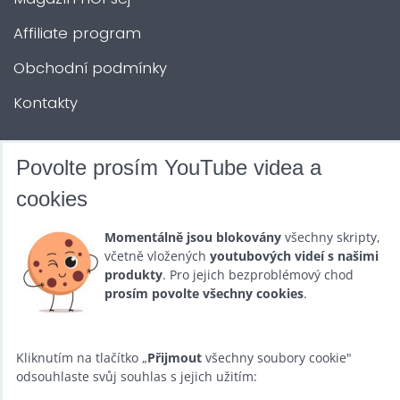
Affiliate program
Obchodní podmínky
Kontakty
DALŠÍ SLUŽBY
Povolte prosím YouTube videa a
cookies
Zábava na Vaši akci
Momentálně jsou blokovány
všechny skripty,
Půjčovna
včetně vložených
youtubových videí s našimi
produkty
. Pro jejich bezproblémový chod
Promotéři
prosím povolte všechny cookies
.
Kurzy a setkání
Velkoobchod
Kliknutím na tlačítko „
Přijmout
všechny soubory cookie"
odsouhlaste svůj souhlas s jejich užitím:
Nabídka práce