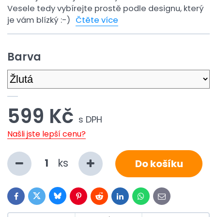
Vesele tedy vybírejte prostě podle designu, který
je vám blízký :-)
Čtěte více
Barva
599 Kč
s DPH
Našli jste lepší cenu?
ks
Do košíku
Bluesky
Twitter
Facebook
Pinterest
Reddit
LinkedIn
WhatsApp
E-
mail