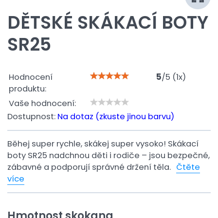
DĚTSKÉ SKÁKACÍ BOTY
SR25
Hodnocení
5
/
5
(
1
x)
produktu:
Vaše hodnocení:
Dostupnost:
Na dotaz (zkuste jinou barvu)
Běhej super rychle, skákej super vysoko! Skákací
boty SR25 nadchnou děti i rodiče – jsou bezpečné,
zábavné a podporují správné držení těla.
Čtěte
více
Hmotnost skokana