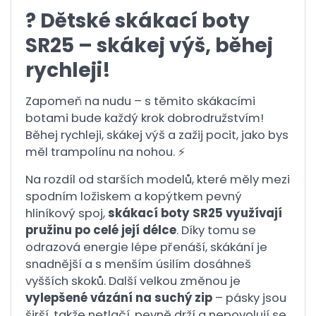
? Dětské skákací boty
SR25 – skákej výš, běhej
rychleji!
Zapomeň na nudu – s těmito skákacími
botami bude každý krok dobrodružstvím!
Běhej rychleji, skákej výš a zažij pocit, jako bys
měl trampolínu na nohou. ⚡
Na rozdíl od starších modelů, které měly mezi
spodním ložiskem a kopýtkem pevný
hliníkový spoj,
skákací boty SR25 využívají
pružinu po celé její délce
. Díky tomu se
odrazová energie lépe přenáší, skákání je
snadnější a s menším úsilím dosáhneš
vyšších skoků. Další velkou změnou je
vylepšené vázání na suchý zip
– pásky jsou
širší, takže netlačí, pevně drží a nepovolují se