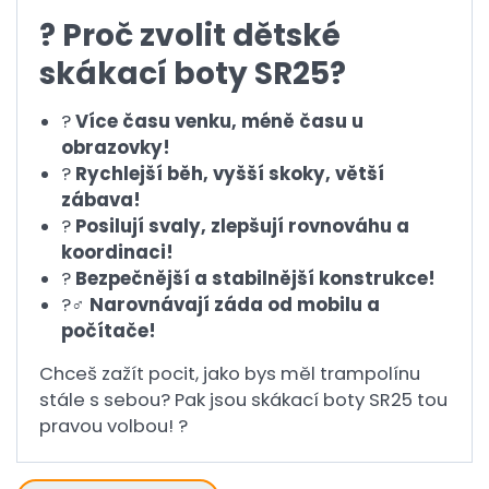
? Proč zvolit dětské
skákací boty SR25?
?
Více času venku, méně času u
obrazovky!
?
Rychlejší běh, vyšší skoky, větší
zábava!
?
Posilují svaly, zlepšují rovnováhu a
koordinaci!
?
Bezpečnější a stabilnější konstrukce!
?♂️
Narovnávají záda od mobilu a
počítače!
Chceš zažít pocit, jako bys měl trampolínu
stále s sebou? Pak jsou skákací boty SR25 tou
pravou volbou! ?