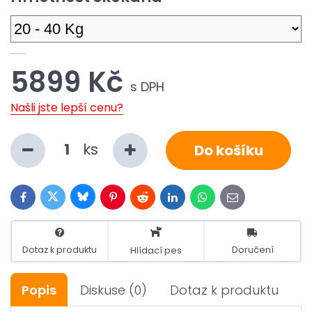
5899 Kč
s DPH
Našli jste lepší cenu?
ks
Do košíku
Bluesky
Twitter
Facebook
Pinterest
Reddit
LinkedIn
WhatsApp
E-
mail
Dotaz k produktu
Doručení
Hlídací pes
Popis
Diskuse
(0)
Dotaz k produktu