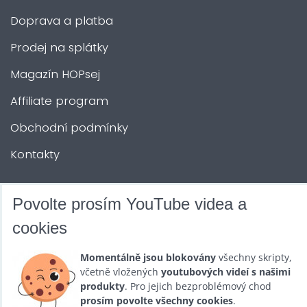
Doprava a platba
Prodej na splátky
Magazín HOPsej
Affiliate program
Obchodní podmínky
Kontakty
DALŠÍ SLUŽBY
Povolte prosím YouTube videa a
cookies
Zábava na Vaši akci
Momentálně jsou blokovány
všechny skripty,
Půjčovna
včetně vložených
youtubových videí s našimi
produkty
. Pro jejich bezproblémový chod
Promotéři
prosím povolte všechny cookies
.