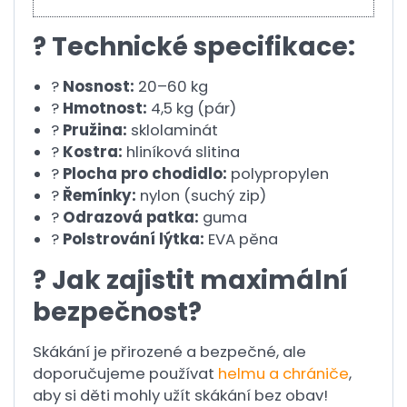
? Technické specifikace:
?
Nosnost:
20–60 kg
?
Hmotnost:
4,5 kg (pár)
?
Pružina:
sklolaminát
?
Kostra:
hliníková slitina
?
Plocha pro chodidlo:
polypropylen
?
Řemínky:
nylon (suchý zip)
?
Odrazová patka:
guma
?
Polstrování lýtka:
EVA pěna
? Jak zajistit maximální
bezpečnost?
Skákání je přirozené a bezpečné, ale
doporučujeme používat
helmu a chrániče
,
aby si děti mohly užít skákání bez obav!