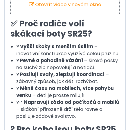
Otevřít video v novém okně
✅ Proč rodiče volí
skákací boty SR25?
?
Vyšší skoky s menším úsilím
–
inovativní konstrukce využívá celou pružinu.
?
Pevné a pohodlné vázání
– široké pásky
na suchý zip nepovolují a netlačí.
?
Posilují svaly, zlepšují koordinaci
–
zábavný způsob, jak děti rozhýbat.
?
Méně času na mobilech, více pohybu
venku
– děti je prostě milují!
?♂️
Napravují záda od počítačů a mobilů
– skákání přirozeně drží tělo rovně a
posiluje zádové svalstvo.
? Pro koho jsou boty SR25