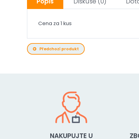
Popis
Diskuse
(0)
Dot
Cena za 1 kus
Předchozí produkt
NAKUPUJTE U
ZB