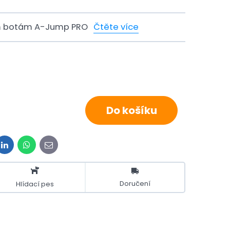
cím botám A-Jump PRO
Čtěte více
Do košíku
t
LinkedIn
WhatsApp
E-
mail
Doručení
Hlídací pes