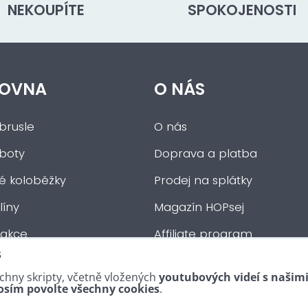
NEKOUPÍTE
SPOKOJENOSTI
OVNA
O NÁS
brusle
O nás
 boty
Doprava a platba
ké koloběžky
Prodej na splátky
íny
Magazín HOPsej
 akce
Affiliate program
s
auta
Obchodní podmínky
chny skripty, včetně vložených
youtubových videí s našim
tní :-)
Kontakty
osím povolte všechny cookies
.