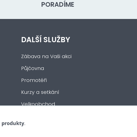
PORADÍME
DALŠÍ SLUŽBY
Zábava na Vaši akci
Půjčovna
Promotéři
Kurzy a setkání
Velkoobchod
Nabídka práce
i produkty
.