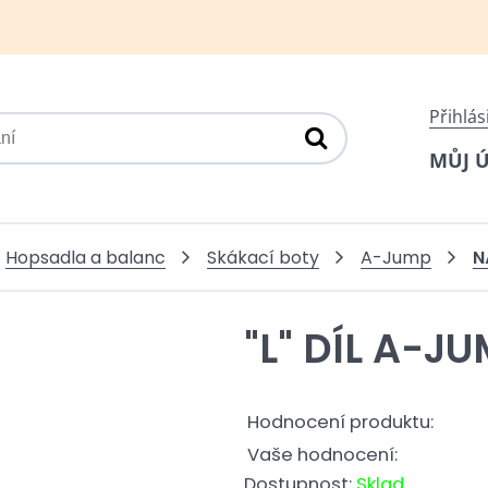
Přihlás
MŮJ 
N
Hopsadla a balanc
Skákací boty
A-Jump
"L" DÍL A-J
Hodnocení produktu:
Vaše hodnocení:
Dostupnost:
Sklad