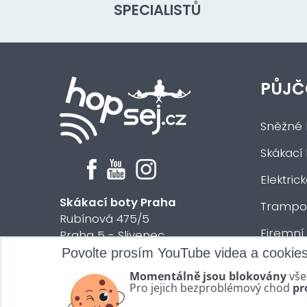
SPECIALISTŮ
PŮJČ
Sněžné 
Skákací
Elektric
Skákací boty Praha
Trampol
Rubínová 475/5
Firemní
Praha 5 - Slivenec
Povolte prosím YouTube videa a cookie
Půjčení 
© 2024 HOPsej.cz
Momentálně jsou blokovány
vše
Vše osta
Pro jejich bezproblémový chod
pr