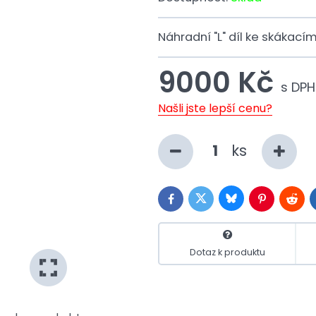
Náhradní "L" díl ke skáka
9000 Kč
s DPH
Našli jste lepší cenu?
ks
Bluesky
Twitter
Facebook
Pinterest
Reddi
Dotaz k produktu