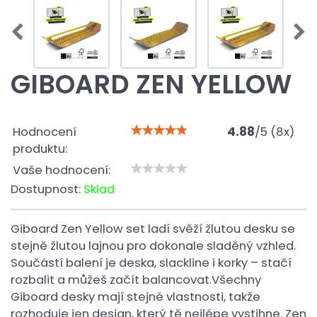
GIBOARD ZEN YELLOW
Hodnocení
4.88
/
5
(
8
x)
produktu:
Vaše hodnocení:
Dostupnost:
Sklad
Giboard Zen Yellow set ladí svěží žlutou desku se
stejně žlutou lajnou pro dokonale sladěný vzhled.
Součástí balení je deska, slackline i korky – stačí
rozbalit a můžeš začít balancovat.Všechny
Giboard desky mají stejné vlastnosti, takže
rozhoduje jen design, který tě nejlépe vystihne. Zen