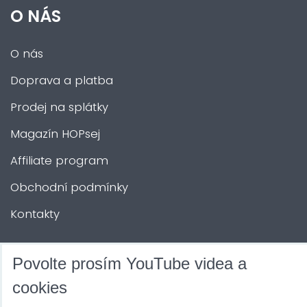
O NÁS
O nás
Doprava a platba
Prodej na splátky
Magazín HOPsej
Affiliate program
Obchodní podmínky
Kontakty
DALŠÍ SLUŽBY
Povolte prosím YouTube videa a
cookies
Zábava na Vaši akci