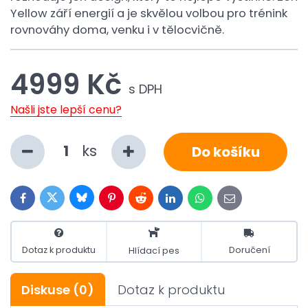
Yellow září energií a je skvělou volbou pro trénink
rovnováhy doma, venku i v tělocvičně.
4999 Kč
s DPH
Našli jste lepší cenu?
ks
Do košíku
Bluesky
Twitter
Facebook
Pinterest
Reddit
LinkedIn
WhatsApp
E-
mail
Dotaz k produktu
Doručení
Hlídací pes
Diskuse
(0)
Dotaz k produktu