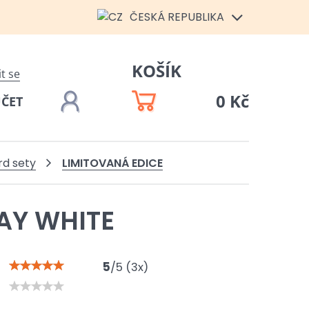
ČESKÁ REPUBLIKA
KOŠÍK
it se
0 Kč
ÚČET
LIMITOVANÁ EDICE
rd sety
AY WHITE
5
/
5
(
3
x)