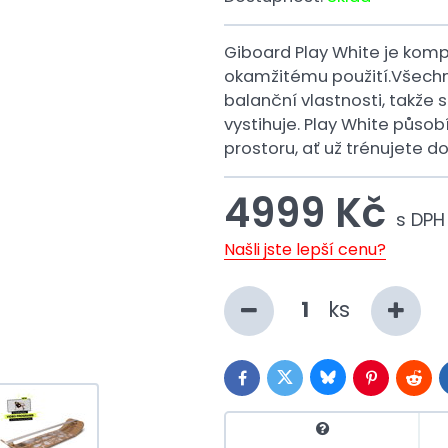
Giboard Play White je kompl
okamžitému použití.Všechny
balanční vlastnosti, takže s
vystihuje. Play White půso
prostoru, ať už trénujete d
4999 Kč
s DPH
Našli jste lepší cenu?
ks
Bluesky
Twitter
Facebook
Pinterest
Reddi