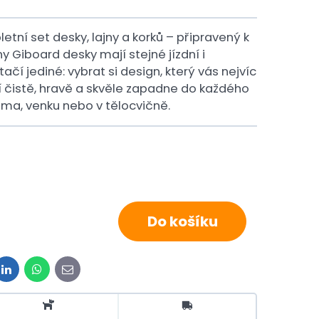
etní set desky, lajny a korků – připravený k
 Giboard desky mají stejné jízdní i
tačí jediné: vybrat si design, který vás nejvíc
bí čistě, hravě a skvěle zapadne do každého
oma, venku nebo v tělocvičně.
Do košíku
t
LinkedIn
WhatsApp
E-
mail