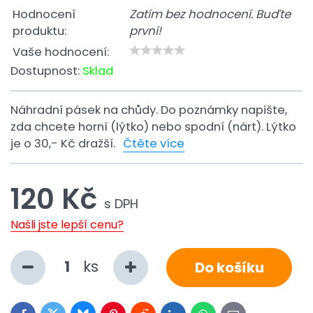
Hodnocení
Zatím bez hodnocení. Buďte
produktu:
první!
Vaše hodnocení:
Dostupnost:
Sklad
Náhradní pásek na chůdy. Do poznámky napište,
zda chcete horní (lýtko) nebo spodní (nárt). Lýtko
je o 30,- Kč dražší.
Čtěte více
120 Kč
s DPH
Našli jste lepší cenu?
ks
Do košíku