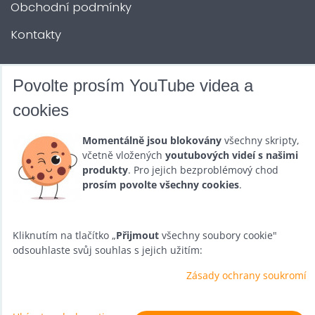
Obchodní podmínky
Kontakty
DALŠÍ SLUŽBY
Povolte prosím YouTube videa a
cookies
Zábava na Vaši akci
Momentálně jsou blokovány
všechny skripty,
Půjčovna
včetně vložených
youtubových videí s našimi
produkty
. Pro jejich bezproblémový chod
Promotéři
prosím povolte všechny cookies
.
Kurzy a setkání
Velkoobchod
Kliknutím na tlačítko „
Přijmout
všechny soubory cookie"
odsouhlaste svůj souhlas s jejich užitím:
Nabídka práce
Zásady ochrany soukromí