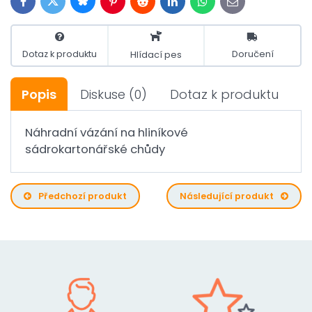
Bluesky
Twitter
Facebook
Pinterest
Reddit
LinkedIn
WhatsApp
E-
mail
Dotaz k produktu
Doručení
Hlídací pes
Popis
Diskuse
(0)
Dotaz k produktu
Náhradní vázání na hliníkové
sádrokartonářské chůdy
Předchozí produkt
Následující produkt